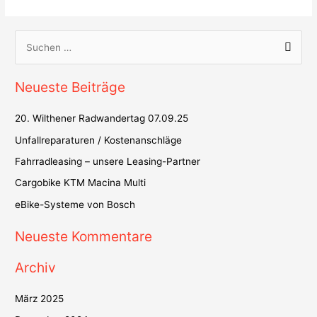
S
u
Neueste Beiträge
c
h
20. Wilthener Radwandertag 07.09.25
e
Unfallreparaturen / Kostenanschläge
n
Fahrradleasing – unsere Leasing-Partner
n
Cargobike KTM Macina Multi
a
c
eBike-Systeme von Bosch
h
Neueste Kommentare
:
Archiv
März 2025