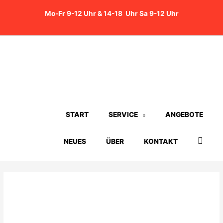
Zum
Mo-Fr 9-12 Uhr & 14-18 Uhr Sa 9-12 Uhr
Inhalt
springen
START
SERVICE
ANGEBOTE
Such
NEUES
ÜBER
KONTAKT
Beitragsnavigation