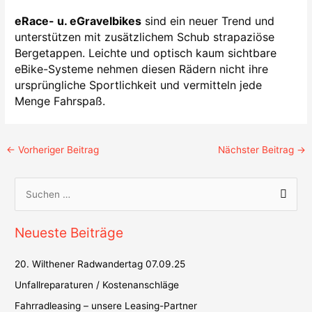
eRace- u. eGravelbikes
sind ein neuer Trend und
unterstützen mit zusätzlichem Schub strapaziöse
Bergetappen. Leichte und optisch kaum sichtbare
eBike-Systeme nehmen diesen Rädern nicht ihre
ursprüngliche Sportlichkeit und vermitteln jede
Menge Fahrspaß.
←
Vorheriger Beitrag
Nächster Beitrag
→
S
u
Neueste Beiträge
c
h
20. Wilthener Radwandertag 07.09.25
e
Unfallreparaturen / Kostenanschläge
n
Fahrradleasing – unsere Leasing-Partner
n